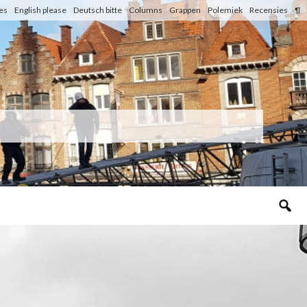
les
English please
Deutsch bitte
Columns
Grappen
Polemiek
Recensies
¶