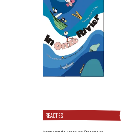
REACTIES
harryvandoveren
op
Recensie: