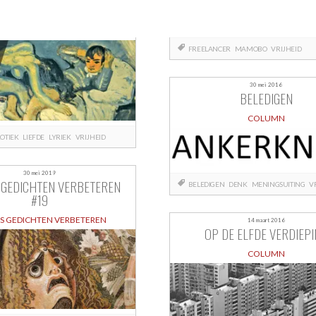
FREELANCER
MAMOBO
VRIJHEID
30 mei 2016
BELEDIGEN
COLUMN
OTIEK
LIEFDE
LYRIEK
VRIJHEID
30 mei 2019
 GEDICHTEN VERBETEREN
BELEDIGEN
DENK
MENINGSUITING
V
#19
S GEDICHTEN VERBETEREN
14 maart 2016
OP DE ELFDE VERDIEP
COLUMN