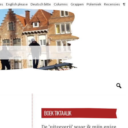
les
English please
Deutsch bitte
Columns
Grappen
Polemiek
Recensies
¶
BOEK TIKTAALIK
De 'uitgeverij' waar ik mijn enige