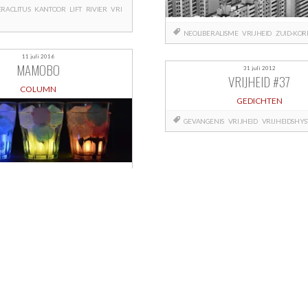
RACLITUS
KANTOOR
LIFT
RIVIER
VRI
NEOLIBERALISME
VRIJHEID
ZUID-KOR
11 juli 2016
MAMOBO
31 juli 2012
VRIJHEID #37
COLUMN
GEDICHTEN
GEVANGENIS
VRIJHEID
VRIJHEIDSHYS