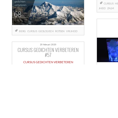
CURSUS
HE
JHEID
ZALM
BERG
CURSUS
GEOLOGISCH
ROTSEN
VRIJHEID
20 februari 2020
CURSUS GEDICHTEN VERBETEREN
#57
CURSUS GEDICHTEN VERBETEREN
Berichtnavigatie