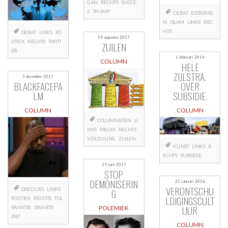
GAN
RECHTS
SUCCE
S
TRUMP
DEBAT
EXTREME
N
ISLAM
LINKS
REC
HTS
DEBAT
LINKS
PO
14 augustus 2017
LITIEK
RECHTS
TWITT
ZUILEN
ER
1 februari 2016
COLUMN
HELE
ZIJLSTRA.
3 december 2017
BLACKFACEPA
OVER
LM
SUBSIDIE.
COLUMN
COLUMN
COLUMNISTEN
LI
NKS
MEDIA
RECHTS
VERZUILING
ZUILEN
KUNST
LINKS
R
ECHTS
SUBSIDIE
29 juni 2017
STOP
DEMONISERIN
25 januari 2016
VERONTSCHU
DISCOURS
LINKS
G
LDIGINGSCULT
POLITIEK
RECHTS
TOL
UUR
ERANTIE
ZWARTE
POLEMIEK
PIET
COLUMN