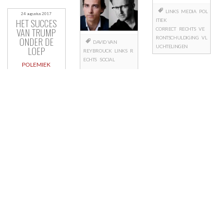
LINKS
MEDIA
POL
24 augustus 2017
HET SUCCES
ITIEK
VAN TRUMP
CORRECT
RECHTS
VE
RONTSCHULDIGING
VL
ONDER DE
DAVID VAN
UCHTELINGEN
LOEP
REYBROUCK
LINKS
R
ECHTS
SOCIAL
POLEMIEK
Berichtnavigatie