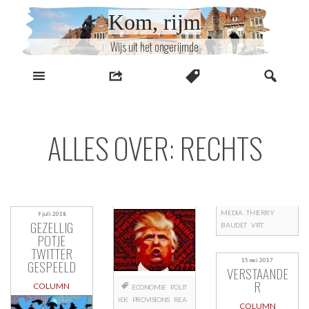
Naar
Kom, rijm
inhoud
Wijs uit het ongerijmde
ALLES OVER: RECHTS
MEDIA
THIERRY
9 juli 2018
GEZELLIG
BAUDET
VRT
POTJE
TWITTER
GESPEELD
15 mei 2017
VERSTAANDE
R
COLUMN
ECONOMIE
POLIT
IEK
PROVISIONS
REA
COLUMN