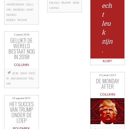
EXUALS
TRUMP
VERS
ech
AMERONGEN
COLU
LAVING
MN
DINSDAG
MAD
t
NOORD-
KOREA
TRUMP
leu
k
1 januari 2018
GELUKT! DE
zijn
WERELD
BESTAAT NOG
.
IN 2018!
KORT
COLUMN
2018
IRAN
MED
23 januari 2017
DE MONDAY
IA
NIEUWJAAR
TRU
MP
AFTER
COLUMN
24 augustus 2017
HET SUCCES
VAN TRUMP
ONDER DE
LOEP
POLEMIEK