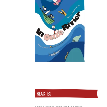
REACTIES
harryvandoveren
op
Recensie: