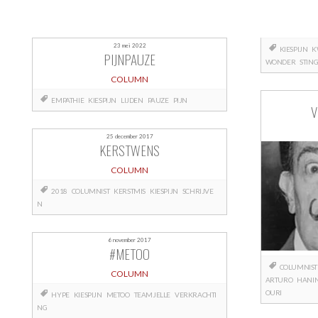
23 mei 2022
KIESPIJN
K
PIJNPAUZE
WONDER
STIN
COLUMN
EMPATHIE
KIESPIJN
LIJDEN
PAUZE
PIJN
V
25 december 2017
KERSTWENS
COLUMN
2018
COLUMNIST
KERSTMIS
KIESPIJN
SCHRIJVE
N
6 november 2017
#METOO
COLUMNIS
COLUMN
ARTURO
HANI
OURI
HYPE
KIESPIJN
METOO
TEAMJELLE
VERKRACHTI
NG