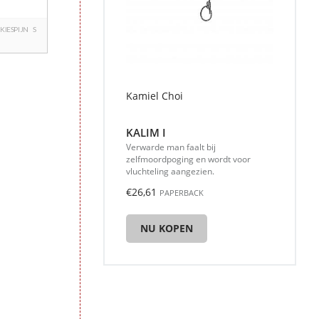
KIESPIJN
S
Kamiel Choi
KALIM I
Verwarde man faalt bij
zelfmoordpoging en wordt voor
vluchteling aangezien.
€26,61
PAPERBACK
NU KOPEN