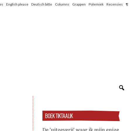
les
English please
Deutsch bitte
Columns
Grappen
Polemiek
Recensies
¶
BOEK TIKTAALIK
De 'uitgeverij' waar ik mijn enige