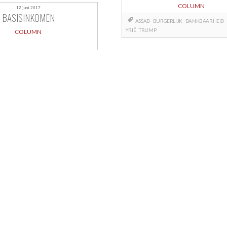
COLUMN
12 juni 2017
BASISINKOMEN
ASSAD
BURGERLIJK
DANKBAARHEID
YRIË
TRUMP
COLUMN