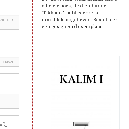
officiële boek, de dichtbundel
'Tiktaalik', publiceerde is
inmiddels opgeheven. Bestel hier
ATIE
GELU
een
gesigneerd exemplaar
.
ERRORISME
AAR…