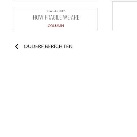
7 augustus 2017
HOW FRAGILE WE ARE
COLUMN
Berichtnavigatie
OUDERE BERICHTEN