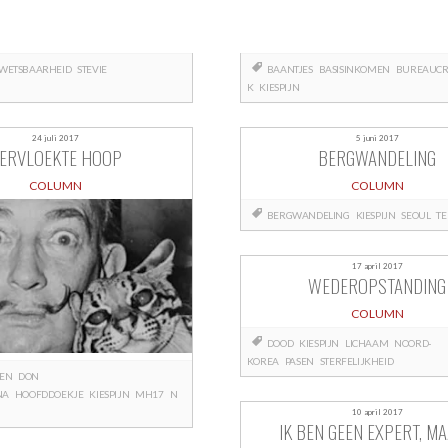
WETSBAARHEID
STEVIE
BAANTJES
BASISINKOMEN
BUREAUCR
G
K
KIESPIJN
24 juli 2017
5 juni 2017
ERVLOEKTE HOOP
BERGWANDELING
COLUMN
COLUMN
BERGWANDELING
KIESPIJN
SEOUL
T
17 april 2017
WEDEROPSTANDING
COLUMN
DOOD
KIESPIJN
LICHAAM
NOORD-
KOREA
PASEN
STERFELIJKHEID
TEN
DON
NA
HOOFDDOEKJE
KIESPIJN
MH17
N
10 april 2017
IK BEN GEEN EXPERT, M