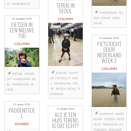
TERUG IN
IJT
VOORDRACHT
SEOUL
AMSTERDAM
KO
REA
MAMA
MIRU
COLUMN
20 september 2020
FIETSEN IN
THUIS
EEN NIEUWE
TIJD
11 september 2018
FIETSTOCHT
COLUMN
DOOR
NEDERLAND
WEEK 2
COLUMN
BUNDEL
DOCHT
FIETSEN
FIETSTO
ER
FIETSTOCHT
MIR
CHT
HARDLOPEN
MI
U
NEDERLAND
POË
RU
NEDERLAND
SC
ZIE
REIZEN
SEOUL
TE
HOOL
RUGKEER
13 januari 2020
PADDENSTOE
12 oktober 2018
ALS JE EEN
L
ALKMAAR
AMSTE
HUIS TEKENT,
RDAM
FIETSEN
FIETST
IS DAT ECHT?
DOSSIER
OCHT
FRIESLAND
GR
ONINGEN
LEEUWAR