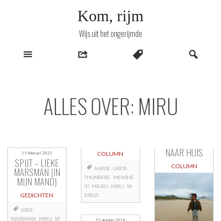
Naar
Kom, rijm
inhoud
Wijs uit het ongerijmde
ALLES OVER: MIRU
NAAR HUIS
COLUMN
19 februari 2021
SPIJT – LIEKE
COLUMN
MARSMAN (IN
AARDE
GRETA
MIJN MAND)
THUNBERG
MENSHE
ID
MILIEU
MIRU
W
GEDICHTEN
ERELD
LIEKE
MARSMAN
MIRU
SP
15 oktober 2018