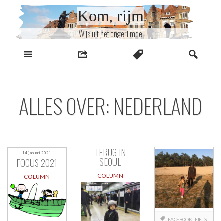
Naar
Kom, rijm
inhoud
Wijs uit het ongerijmde
ALLES OVER: NEDERLAND
TERUG IN
14 januari 2021
SEOUL
FOCUS 2021
COLUMN
COLUMN
FACEBOOK
FIETS