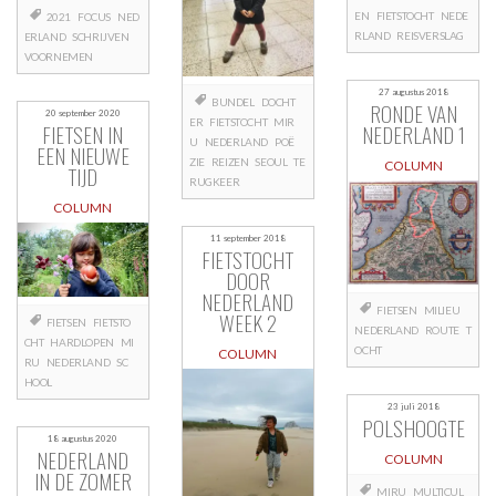
EN
FIETSTOCHT
NEDE
2021
FOCUS
NED
RLAND
REISVERSLAG
ERLAND
SCHRIJVEN
VOORNEMEN
27 augustus 2018
BUNDEL
DOCHT
RONDE VAN
20 september 2020
ER
FIETSTOCHT
MIR
NEDERLAND 1
FIETSEN IN
U
NEDERLAND
POË
EEN NIEUWE
ZIE
REIZEN
SEOUL
TE
COLUMN
TIJD
RUGKEER
COLUMN
11 september 2018
FIETSTOCHT
DOOR
NEDERLAND
FIETSEN
MILIEU
WEEK 2
FIETSEN
FIETSTO
NEDERLAND
ROUTE
T
CHT
HARDLOPEN
MI
OCHT
COLUMN
RU
NEDERLAND
SC
HOOL
23 juli 2018
POLSHOOGTE
18 augustus 2020
NEDERLAND
COLUMN
IN DE ZOMER
MIRU
MULTICUL