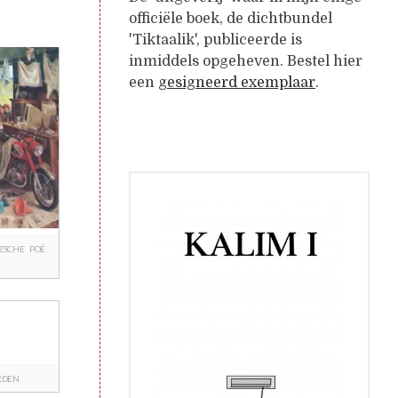
officiële boek, de dichtbundel
'Tiktaalik', publiceerde is
inmiddels opgeheven. Bestel hier
een
gesigneerd exemplaar
.
ZSCHE
POË
RDEN