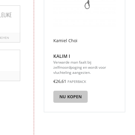
LEUKE
ROYEN
Kamiel Choi
KALIM I
Verwarde man faalt bij
zelfmoordpoging en wordt voor
vluchteling aangezien.
€26,61
PAPERBACK
NU KOPEN