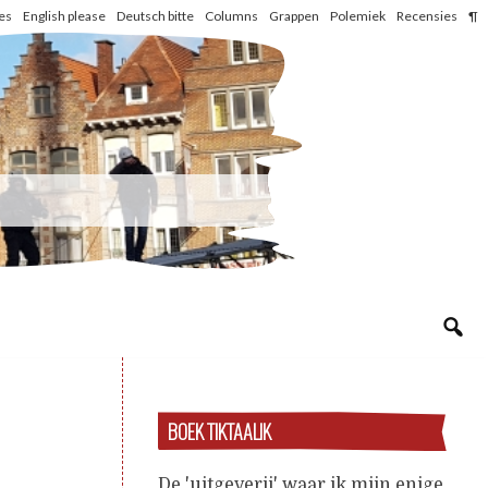
les
English please
Deutsch bitte
Columns
Grappen
Polemiek
Recensies
¶
BOEK TIKTAALIK
De 'uitgeverij' waar ik mijn enige