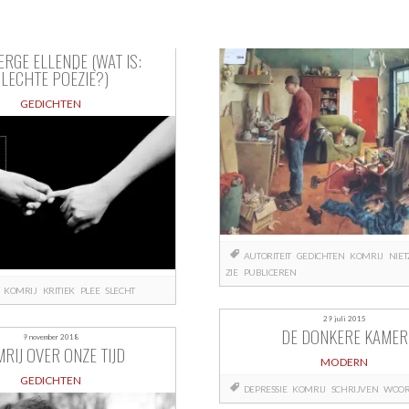
ERGE ELLENDE (WAT IS:
SLECHTE POËZIE?)
GEDICHTEN
AUTORITEIT
GEDICHTEN
KOMRIJ
NIET
ZIE
PUBLICEREN
KOMRIJ
KRITIEK
PLEE
SLECHT
29 juli 2015
DE DONKERE KAMER
9 november 2018
RIJ OVER ONZE TIJD
MODERN
GEDICHTEN
DEPRESSIE
KOMRIJ
SCHRIJVEN
WOO