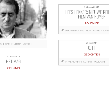
18 februari 2015
LEES LEKKER: NIEUWE KEI
FILM VAN ROYEN
POLEMIEK
DE ONTSNAPPING
FILM
KOMRIJ
VAN 
23 mei 2014
NG
HOER
INVITATIE
KOMRIJ
C. H.
GEDICHTEN
12 maart 2018
HET MAG!
IN MEMORIAM
KOMRIJ
VULKAAN
COLUMN