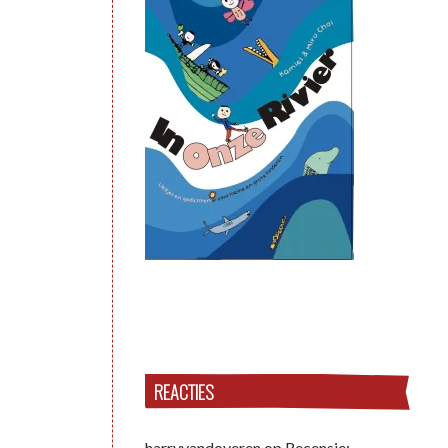
REACTIES
harryvandoveren
op
Recensie: