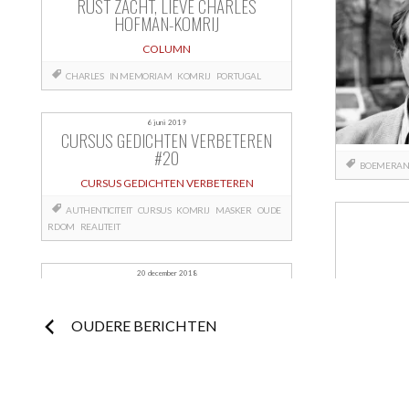
RUST ZACHT, LIEVE CHARLES
HOFMAN-KOMRIJ
COLUMN
CHARLES
IN MEMORIAM
KOMRIJ
PORTUGAL
6 juni 2019
CURSUS GEDICHTEN VERBETEREN
#20
BOEMERA
CURSUS GEDICHTEN VERBETEREN
AUTHENTICITEIT
CURSUS
KOMRIJ
MASKER
OUDE
RDOM
REALITEIT
20 december 2018
Berichtnavigatie
OUDERE BERICHTEN