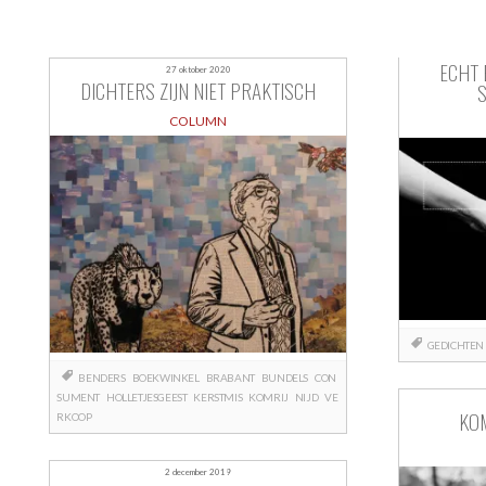
ECHT 
27 oktober 2020
DICHTERS ZIJN NIET PRAKTISCH
COLUMN
GEDICHTEN
BENDERS
BOEKWINKEL
BRABANT
BUNDELS
CON
SUMENT
HOLLETJESGEEST
KERSTMIS
KOMRIJ
NIJD
VE
KOM
RKOOP
2 december 2019