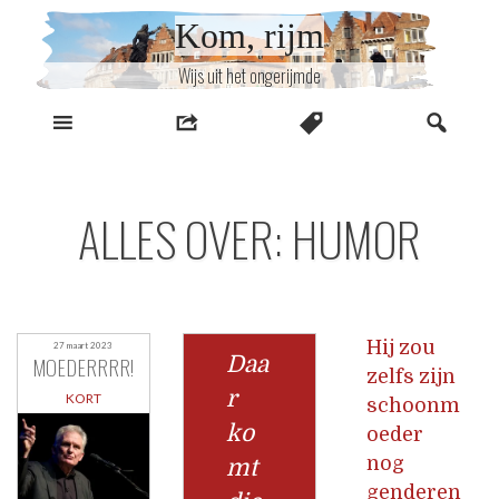
Naar
Kom, rijm
inhoud
Wijs uit het ongerijmde
ALLES OVER: HUMOR
Hij zou
27 maart 2023
Daa
MOEDERRRR!
zelfs zijn
r
KORT
schoonm
ko
oeder
nog
mt
genderen