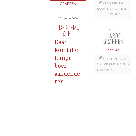
GRAPPEN
CENSUUR
FACE
BOOK
HUMOR
IDEN
TITEIT
VLOGGERS
16 november 2020
BEROEMD
3 april 2015
ZIJN
HARDE
GRAPPEN
Daar
komt die
ESSAYS
lompe
GRAPPEN
HUM
OR
MINDERHEDEN
O
boer
NDERBUIK
aandende
ren
Berichtnavigatie