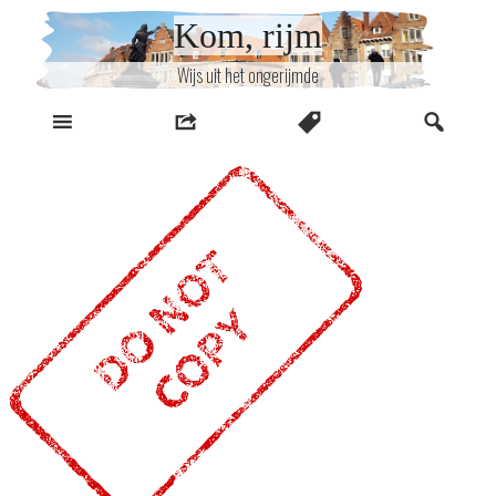
Naar
Kom, rijm
inhoud
Wijs uit het ongerijmde