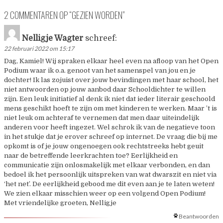
2 COMMENTAREN OP “
GEZIEN WORDEN
”
Nelligje Wagter
schreef:
22 februari 2022 om 15:17
Dag, Kamiel! Wij spraken elkaar heel even na afloop van het Open
Podium waar ik o.a. genoot van het samenspel van jou en je
dochter! Ik las zojuist over jouw bevindingen met haar school, het
niet antwoorden op jouw aanbod daar Schooldichter te willen
zijn. Een leuk initiatief al denk ik niet dat ieder literair geschoold
mens geschikt hoeft te zijn om met kinderen te werken. Maar ’t is
niet leuk om achteraf te vernemen dat men daar uiteindelijk
anderen voor heeft ingezet. Wel schrok ik van de negatieve toon
in het stukje dat je erover schreef op internet. De vraag die bij me
opkomt is of je jouw ongenoegen ook rechtstreeks hebt geuit
naar de betreffende leerkrachten toe? Eerlijkheid en
communicatie zijn onlosmakelijk met elkaar verbonden, en dan
bedoel ik het persoonlijk uitspreken van wat dwarszit en niet via
‘het net’. De eerlijkheid gebood me dit even aan je te laten weten!
We zien elkaar misschien weer op een volgend Open Podium!
Met vriendelijke groeten, Nelligje
Beantwoorden