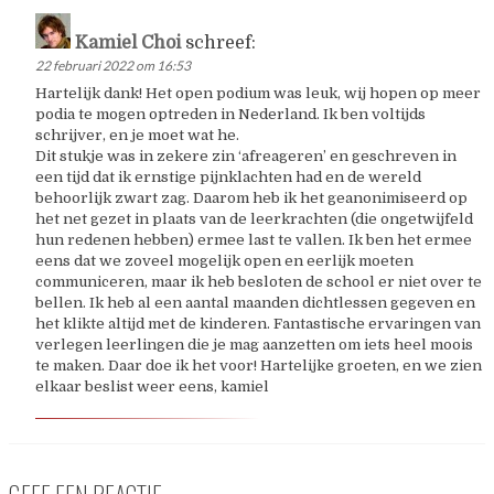
Kamiel Choi
schreef:
22 februari 2022 om 16:53
Hartelijk dank! Het open podium was leuk, wij hopen op meer
podia te mogen optreden in Nederland. Ik ben voltijds
schrijver, en je moet wat he.
Dit stukje was in zekere zin ‘afreageren’ en geschreven in
een tijd dat ik ernstige pijnklachten had en de wereld
behoorlijk zwart zag. Daarom heb ik het geanonimiseerd op
het net gezet in plaats van de leerkrachten (die ongetwijfeld
hun redenen hebben) ermee last te vallen. Ik ben het ermee
eens dat we zoveel mogelijk open en eerlijk moeten
communiceren, maar ik heb besloten de school er niet over te
bellen. Ik heb al een aantal maanden dichtlessen gegeven en
het klikte altijd met de kinderen. Fantastische ervaringen van
verlegen leerlingen die je mag aanzetten om iets heel moois
te maken. Daar doe ik het voor! Hartelijke groeten, en we zien
elkaar beslist weer eens, kamiel
GEEF EEN REACTIE