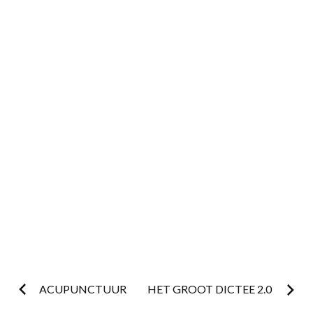
Postnavigatie
ACUPUNCTUUR
HET GROOT DICTEE 2.0