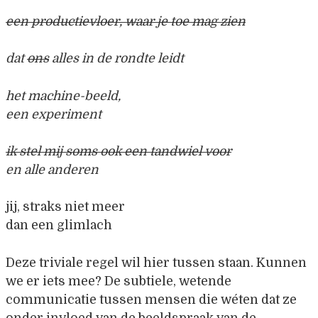
een productievloer, waar je toe mag zien
dat
ons
alles in de rondte leidt
het machine-beeld,
een
experiment
ik stel mij soms ook een tandwiel voor
en alle anderen
jij, straks niet meer
dan een glimlach
Deze triviale regel wil hier tussen staan. Kunnen
we er iets mee? De subtiele, wetende
communicatie tussen mensen die wéten dat ze
onder invloed van de beeldspraak van de