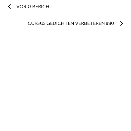
Postnavigatie
VORIG BERICHT
CURSUS GEDICHTEN VERBETEREN #80