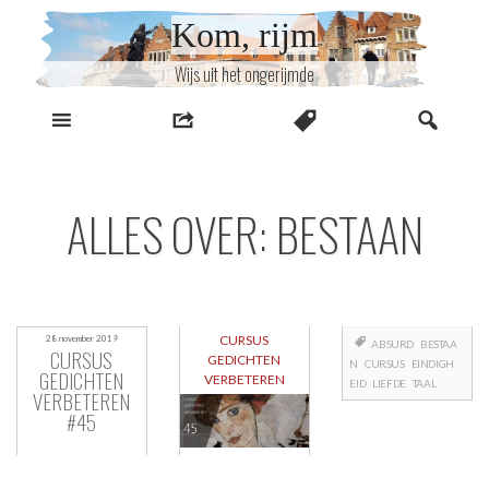
Naar
Kom, rijm
inhoud
Wijs uit het ongerijmde
ALLES OVER: BESTAAN
CURSUS
28 november 2019
ABSURD
BESTAA
CURSUS
GEDICHTEN
N
CURSUS
EINDIGH
GEDICHTEN
VERBETEREN
EID
LIEFDE
TAAL
VERBETEREN
#45