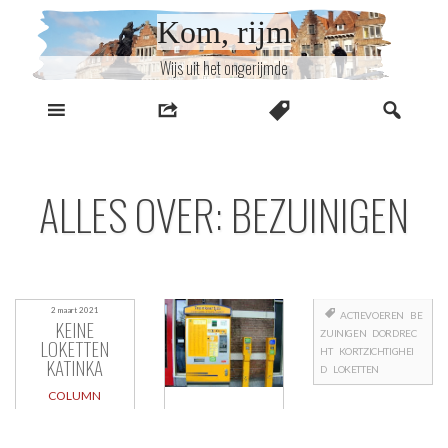
Naar
Kom, rijm
inhoud
Wijs uit het ongerijmde
ALLES OVER: BEZUINIGEN
2 maart 2021
ACTIEVOEREN
BE
KEINE
ZUINIGEN
DORDREC
LOKETTEN
HT
KORTZICHTIGHEI
KATINKA
D
LOKETTEN
COLUMN