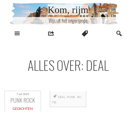
Naar
Kom, rijm
inhoud
Wijs uit het ongerijmde
ALLES OVER: DEAL
7 juli 2023
DEAL
PUNK
RU
PUNK ROCK
TTE
GEDICHTEN
Berichtnavigatie