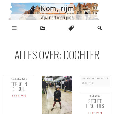
Naar
Kom, rijm
inhoud
Wijs uit het ongerijmde
ALLES OVER: DOCHTER
ZIE
REIZEN
SEOUL
TE
15 oktober 2018
TERUG IN
RUGKEER
SEOUL
COLUMN
3 juli 2017
STOUTE
DINGETJES
COLUMN