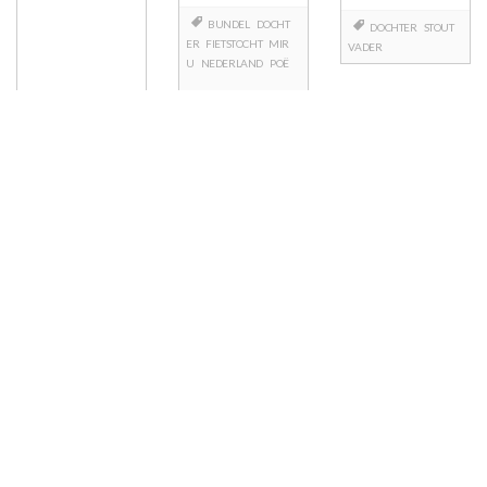
BUNDEL
DOCHT
DOCHTER
STOUT
ER
FIETSTOCHT
MIR
VADER
U
NEDERLAND
POË
Berichtnavigatie