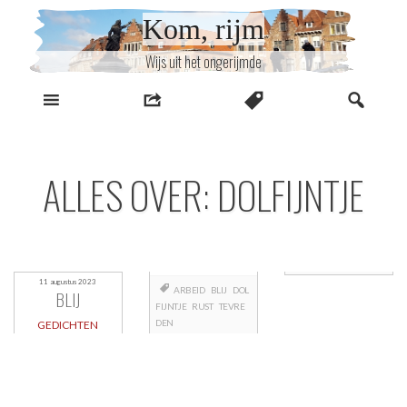
Naar
Kom, rijm
inhoud
Wijs uit het ongerijmde
ALLES OVER: DOLFIJNTJE
11 augustus 2023
ARBEID
BLIJ
DOL
BLIJ
FIJNTJE
RUST
TEVRE
DEN
GEDICHTEN
Berichtnavigatie