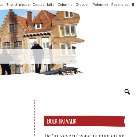
les
English please
Deutsch bitte
Columns
Grappen
Polemiek
Recensies
¶
BOEK TIKTAALIK
De 'uitgeverij' waar ik mijn enige