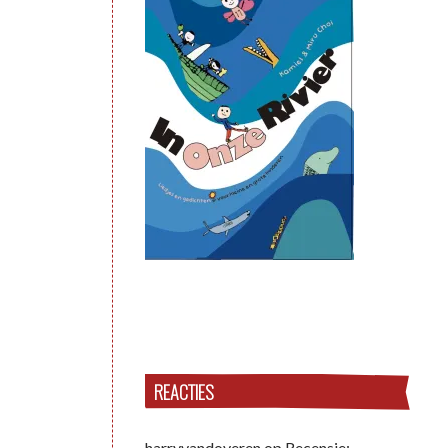
REACTIES
harryvandoveren
op
Recensie: