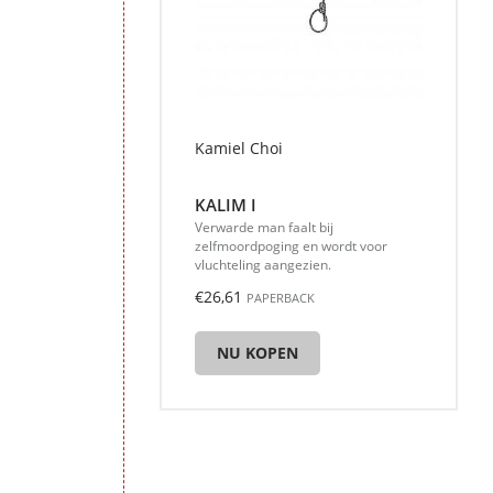
Kamiel Choi
KALIM I
Verwarde man faalt bij
zelfmoordpoging en wordt voor
vluchteling aangezien.
€26,61
PAPERBACK
NU KOPEN