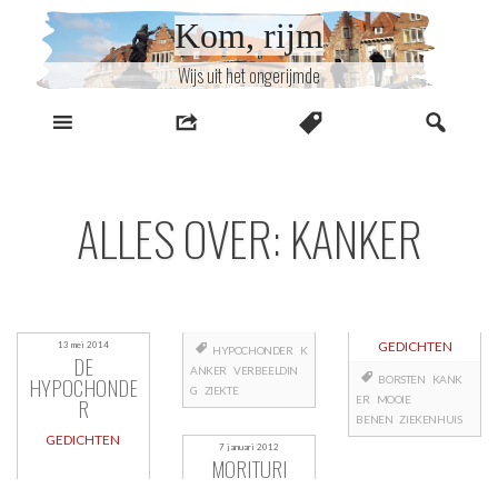
Naar
Kom, rijm
inhoud
Wijs uit het ongerijmde
ALLES OVER: KANKER
GEDICHTEN
13 mei 2014
HYPOCHONDER
K
DE
ANKER
VERBEELDIN
HYPOCHONDE
BORSTEN
KANK
G
ZIEKTE
R
ER
MOOIE
BENEN
ZIEKENHUIS
GEDICHTEN
7 januari 2012
MORITURI