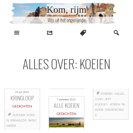
Naar
Kom, rijm
inhoud
Wijs uit het ongerijmde
ALLES OVER: KOEIEN
24 juli 2023
BOEREN
HALLEL
KRINGLOOP
UJAH
JEFF
7 september 2022
ALLE KOEIEN
BUCKLEY
KOEIEN
PA
GEDICHTEN
RODIE
STIKSTOFCRISI
GEDICHTEN
GLETSJER
KOEIE
S
N
KRINGLOOP
SMELT
WATER