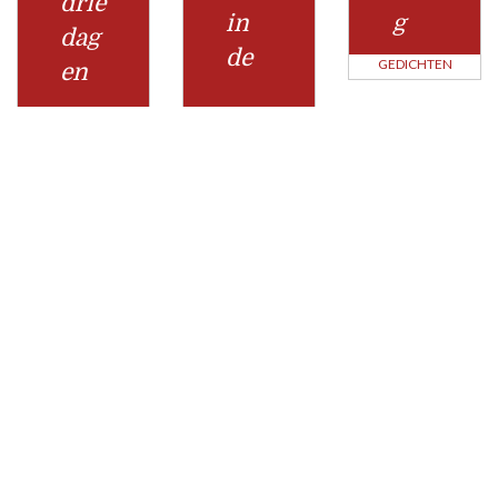
drie
in
g
dag
de
GEDICHTEN
en
Berichtnavigatie