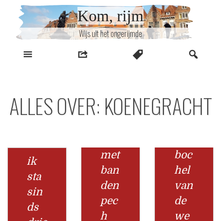
Naar
Kom, rijm
inhoud
Wijs uit het ongerijmde
ALLES OVER: KOENEGRACHT
met
boc
ik
ban
hel
sta
den
van
sin
pec
de
ds
h
we