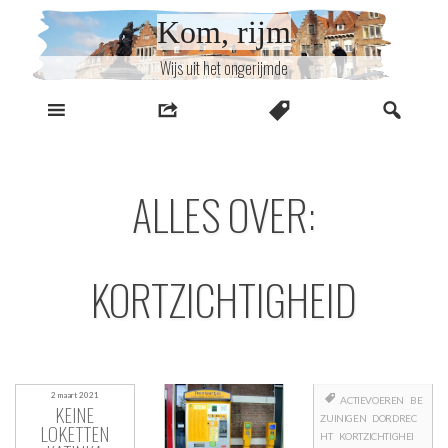
Naar
Kom, rijm
inhoud
Wijs uit het ongerijmde
ALLES OVER:
KORTZICHTIGHEID
2 maart 2021
ACTIEVOEREN
BE
KEINE
ZUINIGEN
DORDREC
LOKETTEN
HT
KORTZICHTIGHEI