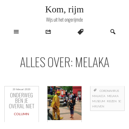
Naar
Kom, rijm
inhoud
Wijs uit het ongerijmde
ALLES OVER: MELAKA
20 februari 2020
CORONAVIRUS
ONDERWEG
MALACCA
MELAKA
BEN JE
MUSEUM
REIZEN
SC
OVERAL NIET
HRIJVEN
COLUMN