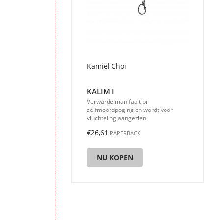
Kamiel Choi
KALIM I
Verwarde man faalt bij
zelfmoordpoging en wordt voor
vluchteling aangezien.
€26,61
PAPERBACK
NU KOPEN