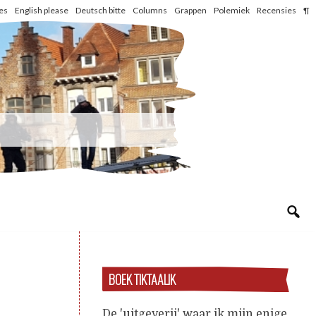
les
English please
Deutsch bitte
Columns
Grappen
Polemiek
Recensies
¶
BOEK TIKTAALIK
De 'uitgeverij' waar ik mijn enige