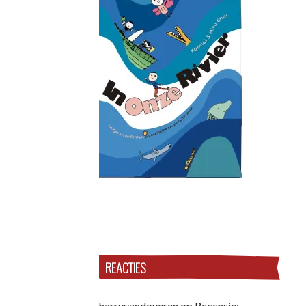
REACTIES
harryvandoveren
op
Recensie: