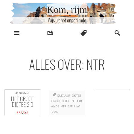
Naar
Kom, rijm
inhoud
Wijs uit het ongerijmde
ALLES OVER: NTR
24 mei 2017
CULTUUR
DICTEE
HET GROOT
GROOTDICTEE
NEDERL
DICTEE 2.0
ANDS
NTR
SPELLING
TAAL
ESSAYS
Berichtnavigatie