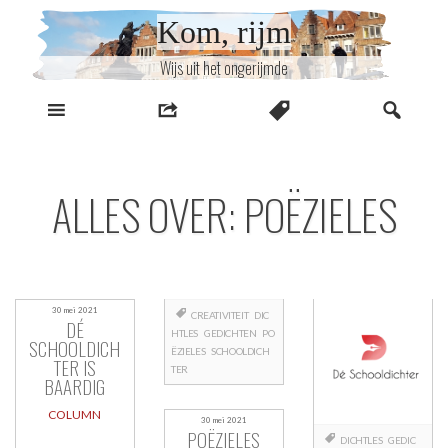
Naar
Kom, rijm
inhoud
Wijs uit het ongerijmde
ALLES OVER: POËZIELES
30 mei 2021
CREATIVITEIT
DIC
DÉ
HTLES
GEDICHTEN
PO
SCHOOLDICH
ËZIELES
SCHOOLDICH
TER IS
TER
BAARDIG
COLUMN
30 mei 2021
POËZIELES
DICHTLES
GEDIC