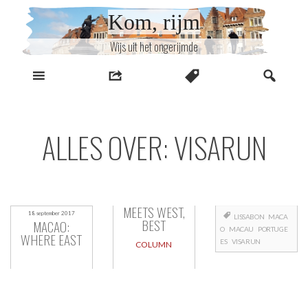
Naar
Kom, rijm
inhoud
Wijs uit het ongerijmde
ALLES OVER: VISARUN
MEETS WEST,
18 september 2017
LISSABON
MACA
BEST
MACAO:
O
MACAU
PORTUGE
WHERE EAST
ES
VISARUN
COLUMN
Berichtnavigatie