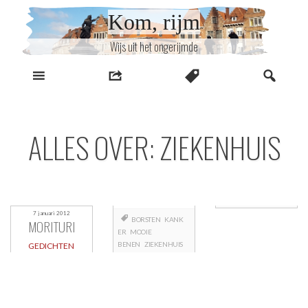
Naar
Kom, rijm
inhoud
Wijs uit het ongerijmde
ALLES OVER: ZIEKENHUIS
7 januari 2012
BORSTEN
KANK
MORITURI
ER
MOOIE
BENEN
ZIEKENHUIS
GEDICHTEN
Berichtnavigatie