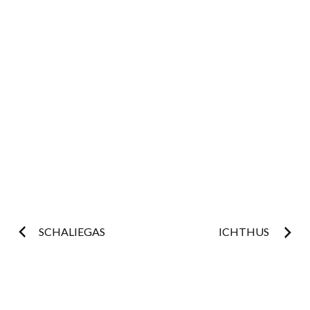
Postnavigatie
SCHALIEGAS
ICHTHUS