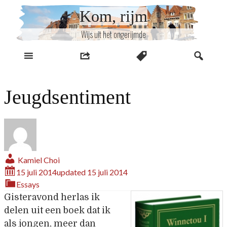
Naar
Kom, rijm
inhoud
Wijs uit het ongerijmde
Jeugdsentiment
Kamiel Choi
15 juli 2014
updated
15 juli 2014
Essays
Gisteravond herlas ik
delen uit een boek dat ik
als jongen, meer dan