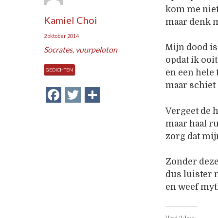
kom me niet
Kamiel Choi
maar denk m
2 oktober 2014
Mijn dood is
Socrates
,
vuurpeloton
opdat ik ooi
GEDICHTEN
en een hele 
maar schiet 
Facebook
Twitter
Delen
Vergeet de h
maar haal r
zorg dat mij
Zonder dez
dus luister 
en weef myth