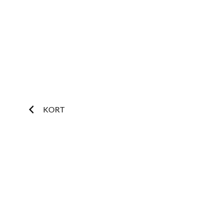
Postnavigatie
KORT