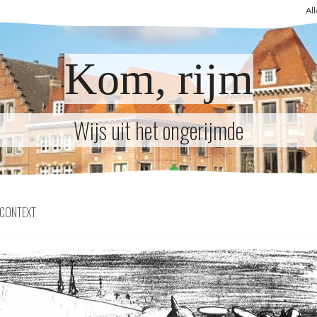
Al
Kom, rijm
Wijs uit het ongerijmde
CONTEXT