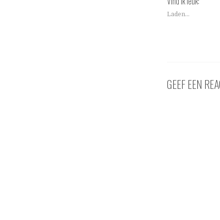
Vind ik leuk:
Laden...
GEEF EEN REA