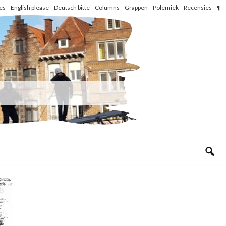
les
English please
Deutsch bitte
Columns
Grappen
Polemiek
Recensies
¶