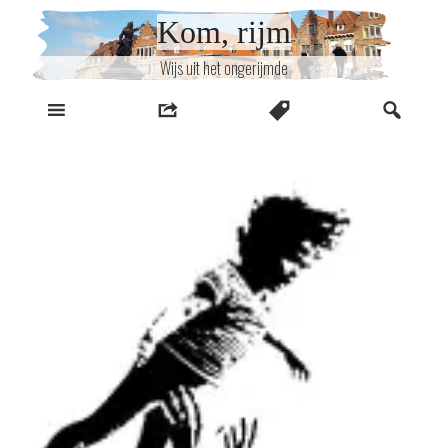
Naar
Kom, rijm
inhoud
Wijs uit het ongerijmde