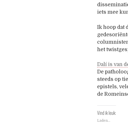
disseminatie
iets mee ku
Ik hoop dat 
gedesoriënt
columnisten
het twistges
Dalí is van 
De patholoo
steeds op ti
epistels, ve
de Romeinse
Vind ik leuk:
Laden...