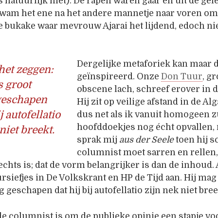
ts natuurlijk niet). De rapen waren gaar en uit de g
wam het ene na het andere mannetje naar voren om
e bukake waar mevrouw Ajarai het lijdend, edoch ni
Dergelijke metaforiek kan maar d
het zeggen:
geïnspireerd. Onze
Don Tuur
, g
s groot
obscene lach, schreef erover in d
geschapen
Hij zit op veilige afstand in de Al
j autofellatio
dus net als ik vanuit homogeen 
hoofddoekjes nog écht opvallen, 
niet breekt.
sprak mij
aus der Seele
toen hij s
columnist moet sarren en rellen, 
rechts is; dat de vorm belangrijker is dan de inhoud. 
ursiefjes in De Volkskrant en HP de Tijd aan. Hij mag
 geschapen dat hij bij autofellatio zijn nek niet bree
de columnist is om de publieke opinie een stapje voo