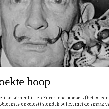
oekte hoop
lijke séance bij een Koreaanse tandarts (het is ied
robleem is opgelost) stond ik buiten met de smaak v