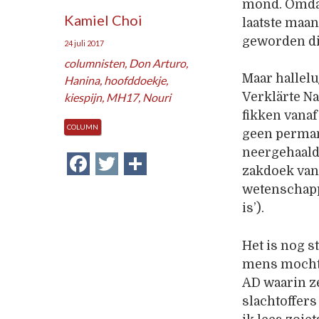
mond. Omdat 
Kamiel Choi
laatste maan
geworden di
24 juli 2017
columnisten
,
Don Arturo
,
Maar hallelu
Hanina
,
hoofddoekje
,
Verklärte Na
kiespijn
,
MH17
,
Nouri
fikken vanaf
COLUMN
geen perman
neergehaald
Facebook
Twitter
Delen
zakdoek van
wetenschap
is’).
Het is nog 
mens mocht 
AD waarin ze
slachtoffers