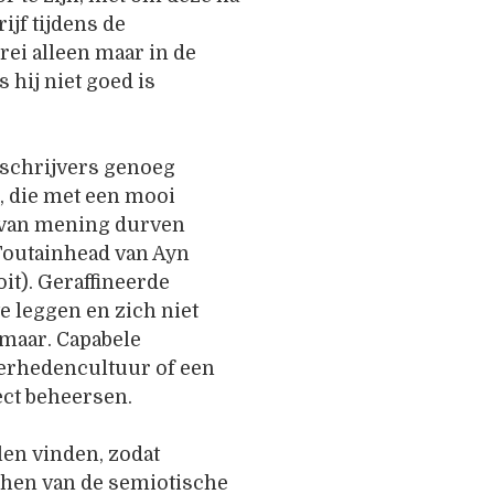
ijf tijdens de
rei alleen maar in de
 hij niet goed is
nschrijvers genoeg
, die met een mooi
ns van mening durven
 Foutainhead van Ayn
it). Geraffineerde
e leggen en zich niet
emaar. Capabele
derhedencultuur of een
ect beheersen.
len vinden, zodat
rchen van de semiotische