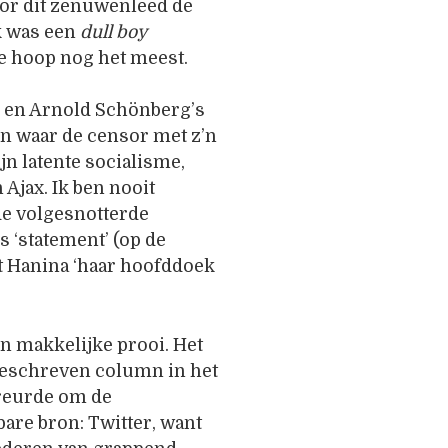
oor dit zenuwenleed de
Ik was een
dull boy
e hoop nog het meest.
ie en Arnold Schönberg’s
en waar de censor met z’n
ijn latente socialisme,
Ajax. Ik ben nooit
de volgesnotterde
‘statement’ (op de
 Hanina ‘haar hoofddoek
 makkelijke prooi. Het
 geschreven column in het
treurde om de
are bron: Twitter, want