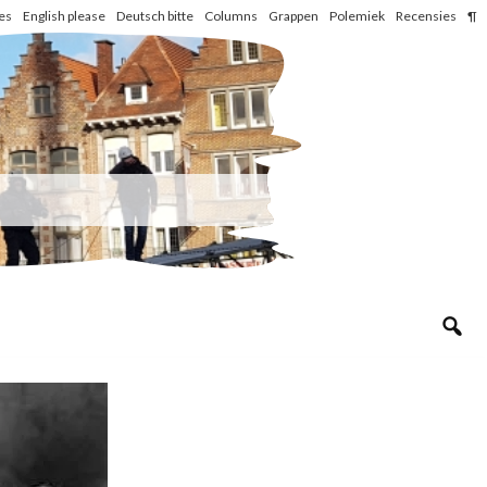
les
English please
Deutsch bitte
Columns
Grappen
Polemiek
Recensies
¶