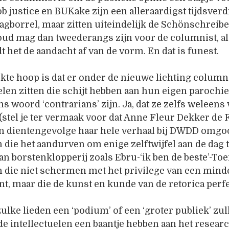
ob justice en BUKake zijn een alleraardigst tijdsverdr
gborrel, maar zitten uiteindelijk de Schönschreibe
ud mag dan tweederangs zijn voor de columnist, als
t het de aandacht af van de vorm. En dat is funest.
ekte hoop is dat er onder de nieuwe lichting colum
en zitten die schijt hebben aan hun eigen parochie
s woord ‘contrarians’ zijn. Ja, dat ze zelfs welee
(stel je ter vermaak voor dat Anne Fleur Dekker de
en dientengevolge haar hele verhaal bij DWDD omgoo
die het aandurven om enige zelftwijfel aan de dag t
n borstenklopperij zoals Ebru-‘ik ben de beste’-To
 die niet schermen met het privilege van een min
t, maar die de kunst en kunde van de retorica perf
zulke lieden een ‘podium’ of een ‘groter publiek’ zul
de intellectuelen een baantje hebben aan het resea