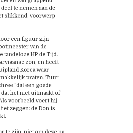
elederen van grappend
 deel te nemen aan de
et slikkend, voorwerp
oor een figuur zijn
rootmeester van de
e tandeloze HP de Tijd.
garviaanse zon, en heeft
zuipland Korea waar
makkelijk praten. Tuur
chreef dat een goede
dat het niet uitmaakt of
Als voorbeeld voert hij
 het zeggen: de Don is
kt.
r te zijn, niet om deze na