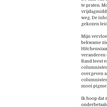
te praten. M
vrijdagmidda
weg. De inho
gekozen leid
Mijn vervlo
bekwame ziel
Hitchensiaan
veranderen 
Rand leest 
columnisten 
overgeven aa
columnisten
mooi pigmen
Ik hoop dat 
onderbetaal