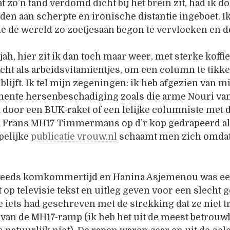
zo’n tand verdomd dicht bij het brein zit, had ik d
den aan scherpte en ironische distantie ingeboet. 
e de wereld zo zoetjesaan begon te vervloeken en d
jah, hier zit ik dan toch maar weer, met sterke koff
cht als arbeidsvitamientjes, om een column te tikk
 blijft. Ik tel mijn zegeningen: ik heb afgezien van m
ente hersenbeschadiging zoals die arme Nouri van 
 door een BUK-raket of een lelijke columniste met 
 Frans MH17 Timmermans op d’r kop gedrapeerd als 
pelijke
publicatie vrouw.nl
schaamt men zich omdat
steeds komkommertijd en Hanina Asjemenou was een
op televisie tekst en uitleg geven voor een slecht
 iets had geschreven met de strekking dat ze niet 
 van de MH17-ramp (ik heb het uit de meest betrouwb