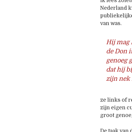
ik lees zoie
Nederland k
publiekelijk
van was.
Hij mag 
de Don i
genoeg 
dat hij bi
zijn nek 
ze links of 
zijn eigen c
groot genoeg
De taak van 