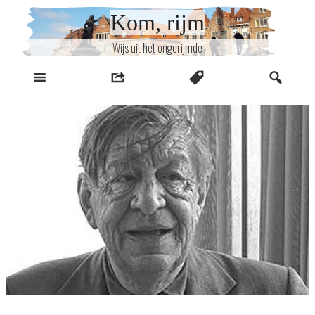
Naar
Kom, rijm
inhoud
Wijs uit het ongerijmde