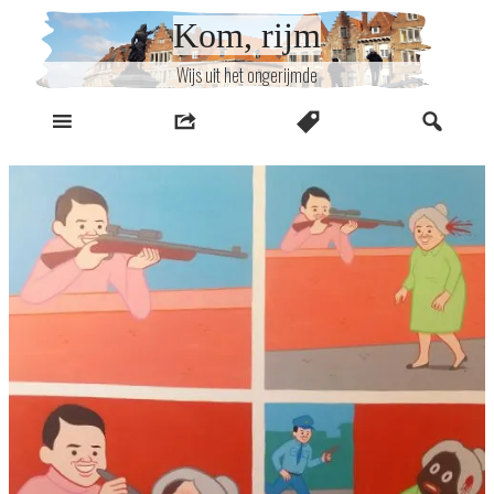
Naar
Kom, rijm
inhoud
Wijs uit het ongerijmde