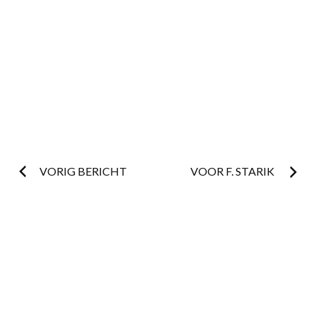
Postnavigatie
VORIG BERICHT
VOOR F. STARIK