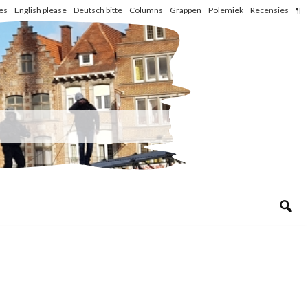
les
English please
Deutsch bitte
Columns
Grappen
Polemiek
Recensies
¶