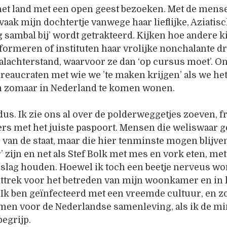
 het land met een open geest bezoeken. Met de mense
aak mijn dochtertje vanwege haar lieflijke, Aziatisc
g sambal bij’ wordt getrakteerd. Kijken hoe andere 
formeren of instituten haar vrolijke nonchalante d
alachterstand, waarvoor ze dan ‘op cursus moet’. On
ureaucraten met wie we ’te maken krijgen’ als we h
m zomaar in Nederland te komen wonen.
us. Ik zie ons al over de polderweggetjes zoeven, fr
rs met het juiste paspoort. Mensen die weliswaar g
 van de staat, maar die hier tenminste mogen blijv
’ zijn en net als Stef Bolk met mes en vork eten, 
lslag houden. Hoewel ik toch een beetje nerveus wo
trek voor het betreden van mijn woonkamer en in hu
 Ik ben geïnfecteerd met een vreemde cultuur, en
en voor de Nederlandse samenleving, als ik de min
egrijp.