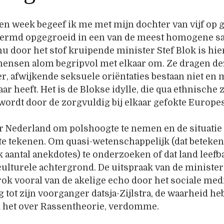
n week begeef ik me met mijn dochter van vijf op gla
ermd opgegroeid in een van de meest homogene sa
u door het stof kruipende minister Stef Blok is hier
mensen alom begripvol met elkaar om. Ze dragen de
er, afwijkende seksuele oriëntaties bestaan niet en
ar heeft. Het is de Blokse idylle, die qua ethnische
 wordt door de zorgvuldig bij elkaar gefokte Europ
r Nederland om polshoogte te nemen en de situatie 
 te tekenen. Om quasi-wetenschappelijk (dat beteke
k aantal anekdotes) te onderzoeken of dat land leef
culturele achtergrond. De uitspraak van de ministe
ok vooral van de akelige echo door het sociale media
g tot zijn voorganger datsja-Zijlstra, de waarheid 
 het over Rassentheorie, verdomme.