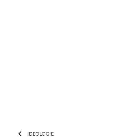
Postnavigatie
IDEOLOGIE