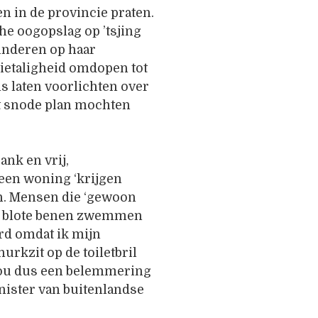
n in de provincie praten.
he oogopslag op ’tsjing
kinderen op haar
rietaligheid omdopen tot
s laten voorlichten over
et snode plan mochten
ank en vrij,
een woning ‘krijgen
en. Mensen die ‘gewoon
met blote benen zwemmen
rd omdat ik mijn
rkzit op de toiletbril
 zou dus een belemmering
ister van buitenlandse