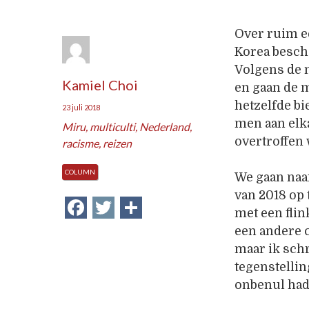
Over ruim ee
Korea besch
Volgens de n
Kamiel Choi
en gaan de 
hetzelfde bi
23 juli 2018
men aan elka
Miru
,
multiculti
,
Nederland
,
overtroffen
racisme
,
reizen
COLUMN
We gaan naa
van 2018 op
Facebook
Twitter
Delen
met een flin
een andere 
maar ik schr
tegenstellin
onbenul had