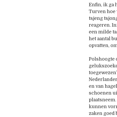
Enfin, ik ga
Turven hoe v
tsjeng tsjon
reageren. In
een milde ta
het aantal b
opvatten, o
Polshoogte d
gelukszoeke
toegewezen’
Nederlander
en van hage
schoenen uit
plaatsneem.
kunnen vorm
zaken goed b