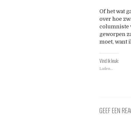
Of het wat 
over hoe zwa
columniste v
geworpen za
moet, want i
Vind ik leuk:
Laden...
GEEF EEN REA