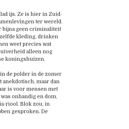
d ijs. Ze is hier in Zuid-
menlevingen ter wereld.
 bijna geen criminaliteit
zelfde kleding, drinken
 men weet precies wat
 zuiverheid alleen nog
ese koningshuizen.
in de polder in de zomer
nt anekdotisch, maar dan
baar is voor mensen met
r was onhandig en dom,
-riool. Blok zou, in
hebben gesproken. De