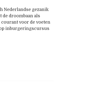
sch Nederlandse gezanik
oit de droombaan als
e courant voor de voeten
 op inburgeringscursus