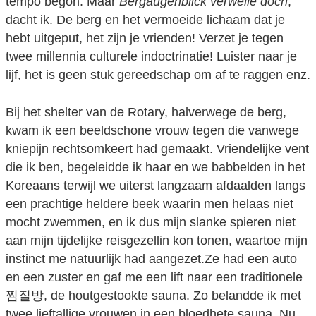
tempo begon. Maar
Bergaugenblick verweile doch
,
dacht ik. De berg en het vermoeide lichaam dat je
hebt uitgeput, het zijn je vrienden! Verzet je tegen
twee millennia culturele indoctrinatie! Luister naar je
lijf, het is geen stuk gereedschap om af te raggen enz.
Bij het shelter van de Rotary, halverwege de berg,
kwam ik een beeldschone vrouw tegen die vanwege
kniepijn rechtsomkeert had gemaakt. Vriendelijke vent
die ik ben, begeleidde ik haar en we babbelden in het
Koreaans terwijl we uiterst langzaam afdaalden langs
een prachtige heldere beek waarin men helaas niet
mocht zwemmen, en ik dus mijn slanke spieren niet
aan mijn tijdelijke reisgezellin kon tonen, waartoe mijn
instinct me natuurlijk had aangezet.Ze had een auto
en een zuster en gaf me een lift naar een traditionele
찜질방, de houtgestookte sauna. Zo belandde ik met
twee lieftallige vrouwen in een bloedhete sauna. Nu