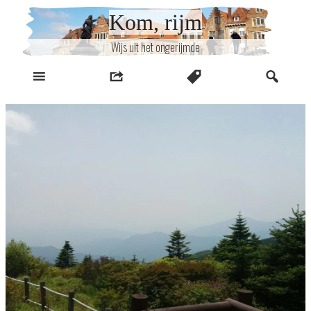
Naar
Kom, rijm
inhoud
Wijs uit het ongerijmde