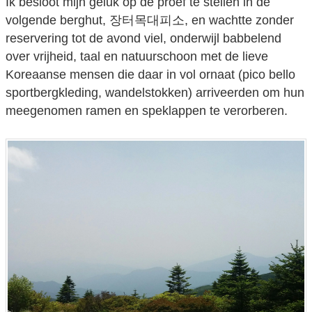
Ik besloot mijn geluk op de proef te stellen in de
volgende berghut, 장터목대피소, en wachtte zonder
reservering tot de avond viel, onderwijl babbelend
over vrijheid, taal en natuurschoon met de lieve
Koreaanse mensen die daar in vol ornaat (pico bello
sportbergkleding, wandelstokken) arriveerden om hun
meegenomen ramen en speklappen te verorberen.