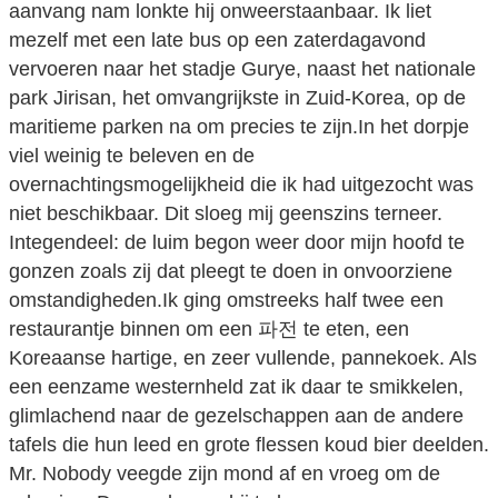
aanvang nam lonkte hij onweerstaanbaar. Ik liet
mezelf met een late bus op een zaterdagavond
vervoeren naar het stadje Gurye, naast het nationale
park Jirisan, het omvangrijkste in Zuid-Korea, op de
maritieme parken na om precies te zijn.In het dorpje
viel weinig te beleven en de
overnachtingsmogelijkheid die ik had uitgezocht was
niet beschikbaar. Dit sloeg mij geenszins terneer.
Integendeel: de luim begon weer door mijn hoofd te
gonzen zoals zij dat pleegt te doen in onvoorziene
omstandigheden.Ik ging omstreeks half twee een
restaurantje binnen om een 파전 te eten, een
Koreaanse hartige, en zeer vullende, pannekoek. Als
een eenzame westernheld zat ik daar te smikkelen,
glimlachend naar de gezelschappen aan de andere
tafels die hun leed en grote flessen koud bier deelden.
Mr. Nobody veegde zijn mond af en vroeg om de