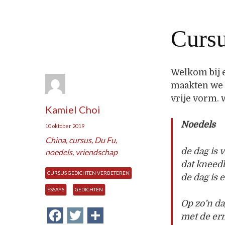
Cursu
Welkom bij 
maakten we 
vrije vorm. 
Kamiel Choi
Noedels
10 oktober 2019
China
,
cursus
,
Du Fu
,
de dag is 
noedels
,
vriendschap
dat kneed
CURSUS GEDICHTEN VERBETEREN
de dag is 
ESSAYS
GEDICHTEN
Op zo’n da
Facebook
Twitter
Delen
met de er