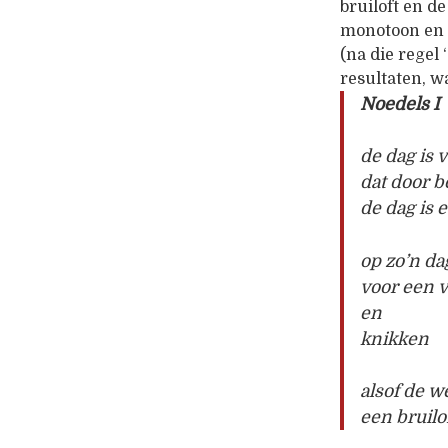
bruiloft en d
monotoon en 
(na die regel
resultaten, w
Noedels I
de dag is 
dat door 
de dag is
op zo’n da
voor een v
en
knikken
alsof de 
een bruilo