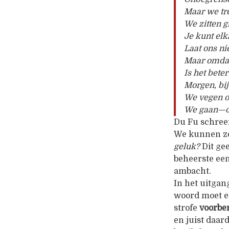
Maar we tr
We zitten g
Je kunt elk
Laat ons ni
Maar omdat
Is het bet
Morgen, bij
We vegen o
We gaan—oo
Du Fu schree
We kunnen zo
geluk?
Dit ge
beheerste ee
ambacht.
In het uitga
woord moet e
strofe
voorbe
en juist daar