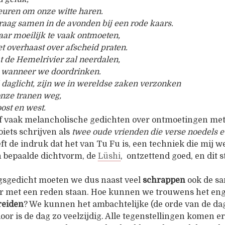
euren om onze witte haren.
raag samen in de avonden bij een rode kaars.
aar moeilijk te vaak ontmoeten,
et overhaast over afscheid praten.
 de Hemelrivier zal neerdalen,
er wanneer we doordrinken.
 daglicht, zijn we in wereldse zaken verzonken
nze tranen weg,
st en west.
f vaak melancholische gedichten over ontmoetingen met
iets schrijven als
twee oude vrienden die verse noedels et
eft de indruk dat het van Tu Fu is, een techniek die mij we
n bepaalde dichtvorm, de
Lüshi
, ontzettend goed, en dit 
ngsgedicht moeten we dus naast veel
schrappen
ook de s
r met een reden staan. Hoe kunnen we trouwens het eng
reiden
? We kunnen het ambachtelijke (de orde van de dag
door is de dag zo veelzijdig. Alle tegenstellingen komen e