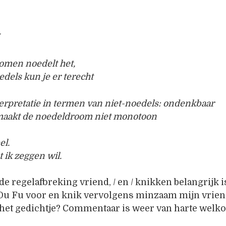
romen noedelt het,
oedels kun je er terecht
erpretatie in termen van niet-noedels: ondenkbaar
maakt de noedeldroom niet monotoon
el.
 ik zeggen wil.
de regelafbreking vriend, / en / knikken belangrijk i
 Du Fu voor en knik vervolgens minzaam mijn vriend
n het gedichtje? Commentaar is weer van harte welko