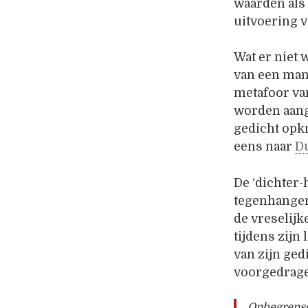
waarden als
uitvoering v
Wat er niet 
van een mand
metafoor van
worden aang
gedicht opk
eens naar
D
De ‘dichter-
tegenhanger
de vreselij
tijdens zijn
van zijn gedi
voorgedragen
Onbegrensd