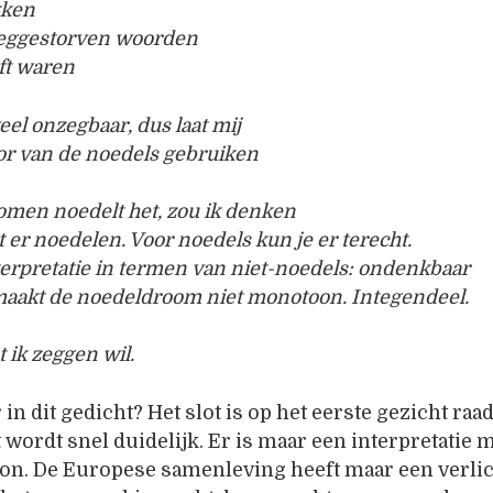
kken
weggestorven woorden
ft waren
veel onzegbaar, dus laat mij
or van de noedels gebruiken
omen noedelt het, zou ik denken
t er noedelen. Voor noedels kun je er terecht.
erpretatie in termen van niet-noedels: ondenkbaar
maakt de noedeldroom niet monotoon. Integendeel.
 ik zeggen wil.
 in dit gedicht? Het slot is op het eerste gezicht ra
ordt snel duidelijk. Er is maar een interpretatie m
on. De Europese samenleving heeft maar een verlic