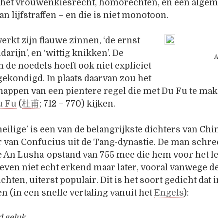
 het vrouwenkiesrecht, homorechten, en een alge
an lijfstraffen – en die is niet monotoon.
werkt zijn flauwe zinnen, ‘de ernst
arijn’, en ‘wittig knikken’. De
A
 de noedels hoeft ook niet expliciet
ekondigd. In plaats daarvan zou het
nappen van een pientere regel die met Du Fu te mak
u Fu
(
杜
甫
; 712 – 770) kijken.
heilige’ is een van de belangrijkste dichters van Ch
 van Confucius uit de Tang-dynastie. De man schree
ke An Lusha-opstand van 755 mee die hem voor het l
 leven niet echt erkend maar later, vooral vanwege 
chten, uiterst populair. Dit is het soort gedicht dat 
 (in een snelle vertaling vanuit het
Engels
):
 geluk,