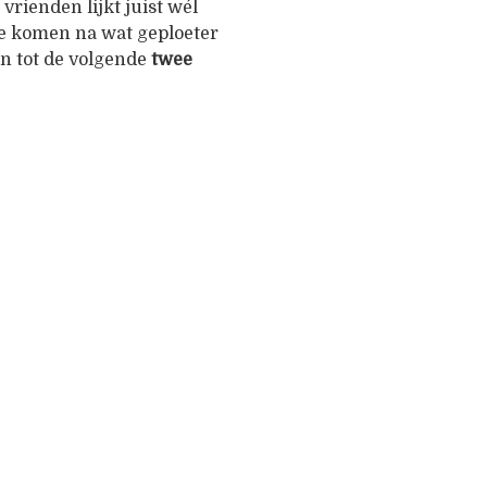
rienden lijkt juist wél
We komen na wat geploeter
en tot de volgende
twee