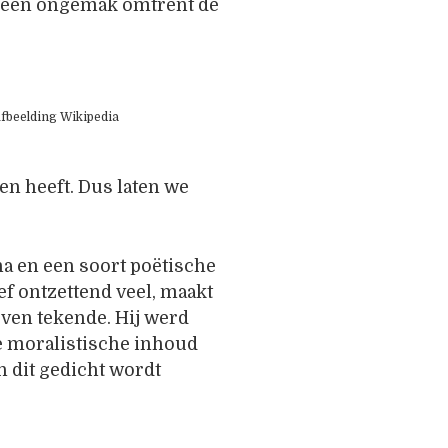
meen ongemak omtrent de
fbeelding Wikipedia
en heeft. Dus laten we
ina en een soort poëtische
f ontzettend veel, maakt
even tekende. Hij werd
de moralistische inhoud
in dit gedicht wordt