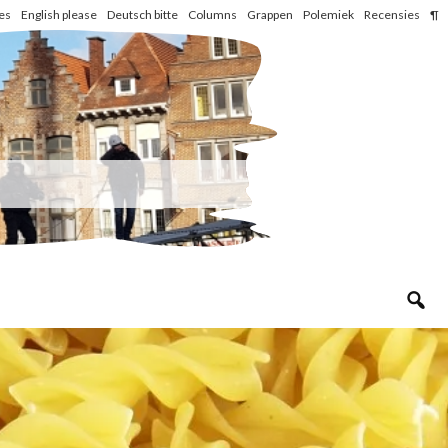
les
English please
Deutsch bitte
Columns
Grappen
Polemiek
Recensies
¶