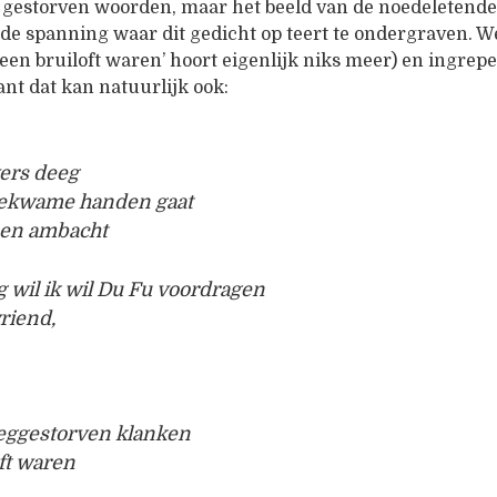
e gestorven woorden, maar het beeld van de noedeletende v
de spanning waar dit gedicht op teert te ondergraven. 
 ‘een bruiloft waren’ hoort eigenlijk niks meer) en ingrep
ant dat kan natuurlijk ook:
vers deeg
bekwame handen gaat
 een ambacht
g wil ik wil Du Fu voordragen
riend,
weggestorven klanken
ft waren