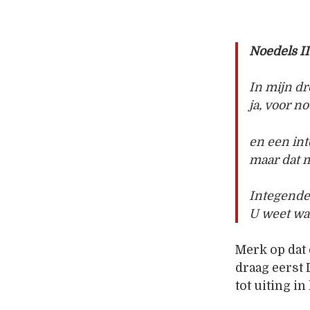
Noedels II
In mijn d
ja, voor n
en een int
maar dat 
Integende
U weet wat
Merk op dat 
draag eerst
tot uiting i