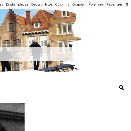
les
English please
Deutsch bitte
Columns
Grappen
Polemiek
Recensies
¶