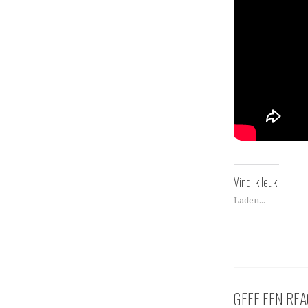
Vind ik leuk:
Laden...
GEEF EEN REA