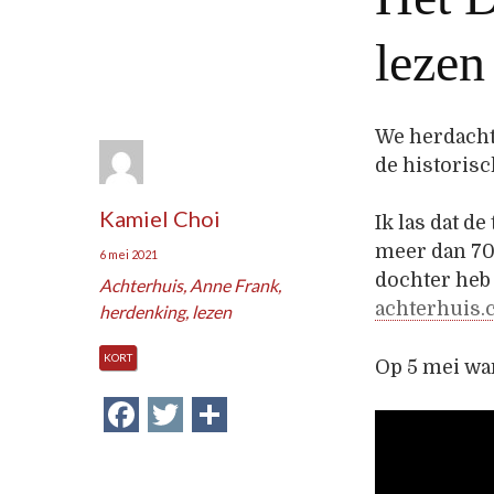
lezen
We herdachte
de historis
Kamiel Choi
Ik las dat d
meer dan 70
6 mei 2021
dochter heb 
Achterhuis
,
Anne Frank
,
achterhuis.c
herdenking
,
lezen
KORT
Op 5 mei wa
Facebook
Twitter
Delen