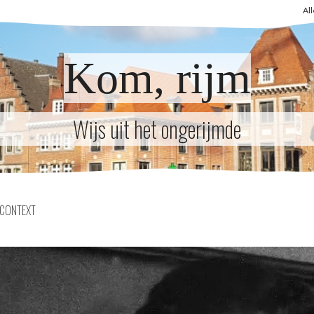
Al
Kom, rijm
Wijs uit het ongerijmde
CONTEXT