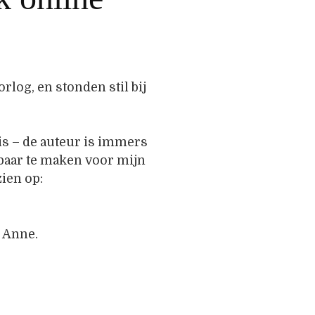
log, en stonden stil bij
is – de auteur is immers
baar te maken voor mijn
zien op:
 Anne.