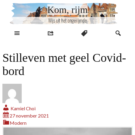
Naar
Kom, rijm
inhoud
Wijs uit het ongerijmde
Stilleven met geel Covid-
bord
Kamiel Choi
27 november 2021
Modern