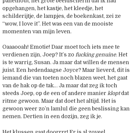
pallethout, het grote beeldscherm dat ik had
opgehangen, het kastje, het kleedje, het
schilderijtje, de lampjes, de boekenkast, zei ze
“wow, I love it”. Het was een van de mooiste
momenten van mijn leven.
Oaaaooah! Emotie! Daar moet toch iets mee te
verdienen zijn, Joep? It’s zo
fucking genuine
. Het
is te warrig, Susan. Ja maar dat willen de mensen
juist. Een hedendaagse Joyce? Maar lieverd, dit is
iemand die van toeten noch blazen weet, het gaat
van de hak op de tak… Ja maar dat zeg ik toch
steeds Joep, op de een of andere manier
klopt
dat
ritme gewoon. Maar dat doet het altijd. Het is
gewoon weer zo’n lamlul die geen beslissing kan
nemen. Dertien in een dozijn, zeg ik je.
Het klussen gaat doorrrr! Er is al zoveel