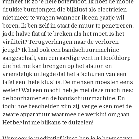
ruïneer ik zo je hele botervloot. Ik hoef de mooie
drukke buurjongen die bijklust als electricien
niet meer te vragen wanneer ik een gaatje wil
boren. Ik ben zelf in staat de muur te penetreren,
ja de halve flat af te breken als het moet. Is het
viriliteit? Terugverlangen naar de verloren
jeugd? Ik had ook een bandschuurmachine
aangeschaft, van een aardige vent in Hoofddorp
die het me kan brengen op het station en
vriendelijk uitlegde dat het afschuren van een
tafel een ‘hele klus’ is. De mensen moesten eens
weten! Wat een macht heb je met deze machines:
de boorhamer en de bandschuurmachine. En
toch: hoe bescheiden zijn zij, vergeleken met de
zware apparatuur waarmee de werklui omgaan.
Het begint me bijkans te duizelen!
Wanneer je meditatief klust, ben je je bewust van