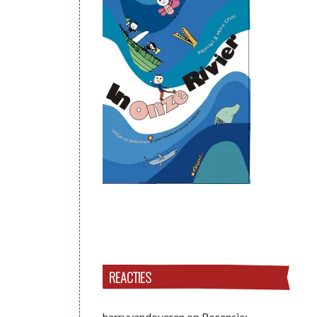
REACTIES
harryvandoveren
op
Recensie: