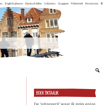
les
English please
Deutsch bitte
Columns
Grappen
Polemiek
Recensies
¶
BOEK TIKTAALIK
De 'uitgeverij' waar ik mijn enige