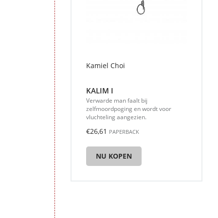
Kamiel Choi
KALIM I
Verwarde man faalt bij
zelfmoordpoging en wordt voor
vluchteling aangezien.
€26,61
PAPERBACK
NU KOPEN