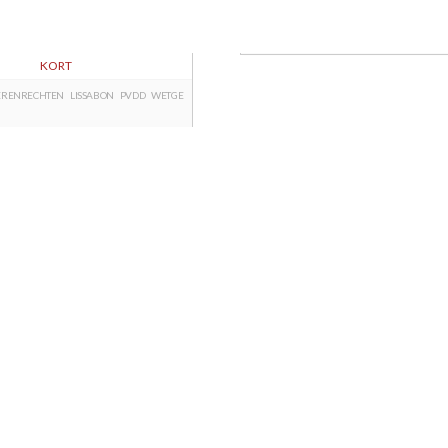
KORT
ERENRECHTEN
LISSABON
PVDD
WETGE