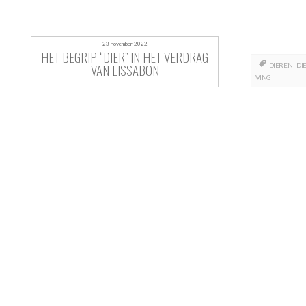
23 november 2022
HET BEGRIP “DIER” IN HET VERDRAG
VAN LISSABON
DIEREN
DI
VING
Berichtnavigatie