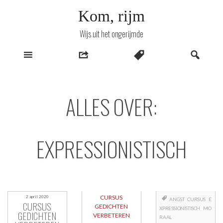
Naar
Kom, rijm
inhoud
Wijs uit het ongerijmde
ALLES OVER:
EXPRESSIONISTISCH
CURSUS
2 april 2020
ANGST
CURSUS
E
CURSUS
GEDICHTEN
XPRESSIONISTISCH
MO
GEDICHTEN
VERBETEREN
RAAL