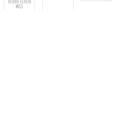
VERBETEREN
#63
Berichtnavigatie