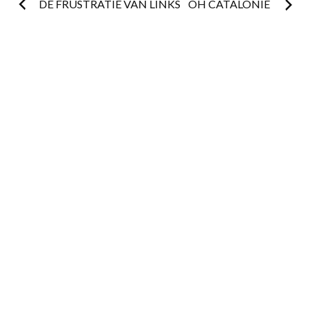
Postnavigatie
DE FRUSTRATIE VAN LINKS
OH CATALONIË