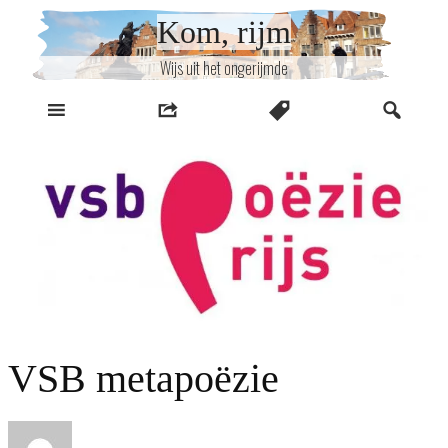
Naar
Kom, rijm
inhoud
Wijs uit het ongerijmde
VSB metapoëzie