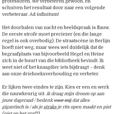
professoren. We verbeteren gewoon, en
schuiven het resultaat door naar een volgende
verbeteraar. Ad infinitum!
Het doorhalen van nacht en beeldspraak is flauw.
De eerste strofe moet preciezer (en die lange
regel is ook overbodig). De straatscène in Berlijn
hoeft niet weg, maar wees wel duidelijk dat de
begraafplaats van bijvoorbeeld Hegel en Heine
zich in de buurt van die bibliotheek bevindt. Ik
weet niet of het knaagdier iets bijdraagt – denk
aan onze driehoeksverhouding en verbeter.
Er lijken twee eindes te zijn. Kies er een en werk
die nauwkeurig uit.
ik draag mijn droom op aan
jouw dageraad / bedenk
voor mij
dat alles
gigantisch is / als je
straks
je rits open maakt en pist
(pist op het graf?)