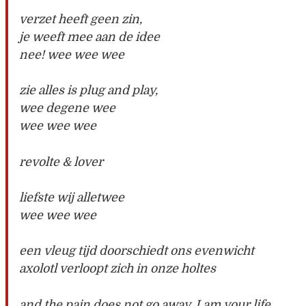
verzet heeft geen zin,
je weeft mee aan de idee
nee! wee wee wee
zie alles is plug and play,
wee degene wee
wee wee wee
revolte & lover
liefste wij alletwee
wee wee wee
een vleug tijd doorschiedt ons evenwicht
axolotl verloopt zich in onze holtes
and the pain does not go away, I am your life