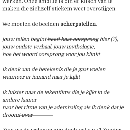
werken. Onze ambitie is om er kitsch van te
maken die zichzelf stiekem weet overstijgen.
We moeten de beelden
scherpstellen
.
jouw tellen begint
heeft haar oorsprong
hier (?),
jouw oudste verhaal,
jouw mythologie
,
hoe het woord oorsprong voor jou klinkt
ik denk aan
de betekenis die je gaat voelen
wanneer er iemand naar je kijkt
ik luister naar de tekenfilms die je kijkt in de
andere kamer
naar het ritme van je ademhaling als ik denk dat je
droomt
over ______