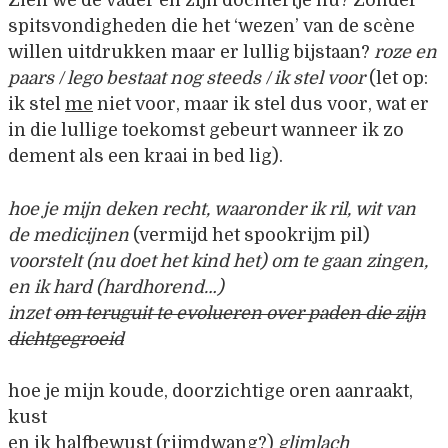
Zien we de vader en zijn dochtertje nu? Zonder
spitsvondigheden die het ‘wezen’ van de scène
willen uitdrukken maar er lullig bijstaan?
roze en
paars / lego bestaat nog steeds / ik stel voor
(let op:
ik stel
me
niet voor, maar ik stel dus voor, wat er
in die lullige toekomst gebeurt wanneer ik zo
dement als een kraai in bed lig).
hoe je mijn deken recht, waaronder ik ril, wit van
de medicijnen
(vermijd het spookrijm pil)
voorstelt (nu doet het kind het) om te gaan zingen,
en ik hard (hardhorend…)
inzet
om teruguit te evolueren over paden die zijn
dichtgegroeid
hoe je mijn koude, doorzichtige oren aanraakt,
kust
en ik halfbewust (rijmdwang?)
glimlach