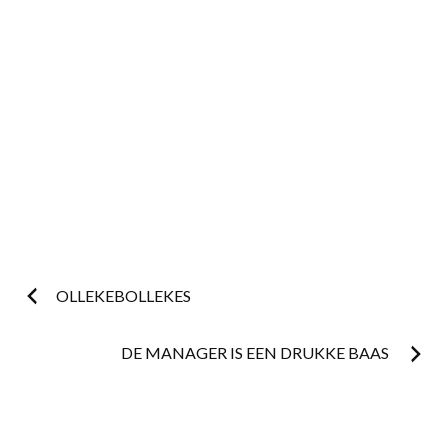
Postnavigatie
OLLEKEBOLLEKES
DE MANAGER IS EEN DRUKKE BAAS