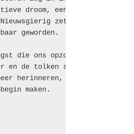
tieve droom, een man

Nieuwsgierig zette ik mijn fiets
baar geworden.

gst die ons opzoekt

r en de tolken sterven uit.

eer herinneren,

begin maken.
