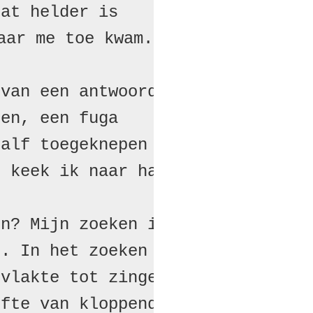
at helder is

ar me toe kwam.

van een antwoord te zien

en, een fuga

alf toegeknepen ogen laag

 keek ik naar haar.

n? Mijn zoeken is een daad

. In het zoeken lag de waarheid

vlakte tot zingen brengen.

fte van kloppende stilte.
