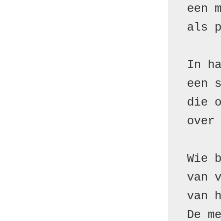
een m
als 
In ha
een s
die o
over 
Wie b
van v
van h
De me