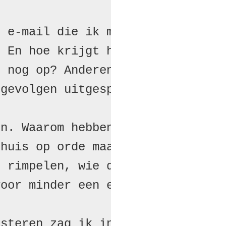
 e-mail die ik moet krijgen.

 En hoe krijgt het waarde

 nog op? Anderen hebben

gevolgen uitgespeeld?

n. Waarom hebben voordeuren

huis op orde maak moet dat

 rimpelen, wie deed het

oor minder een ei?

steren zag ik in de binnen-
