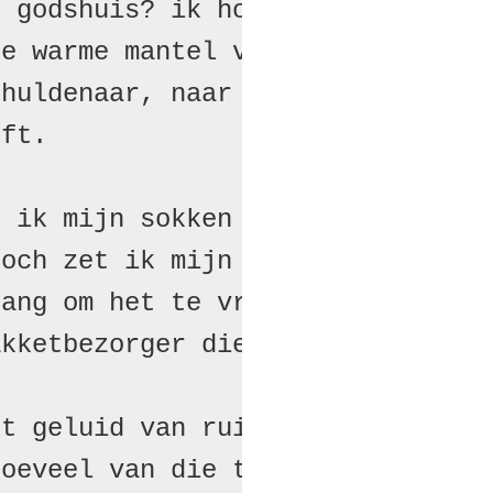
 godshuis? ik hoorde smeltwater 
e warme mantel van belang aantre
huldenaar, naar een verhaal

ft.

 ik mijn sokken niet meer uit en
och zet ik mijn fiets op slot.

ang om het te vragen

kketbezorger die ongelegen aanbe
t geluid van ruitenwissers

oeveel van die tochten maken
