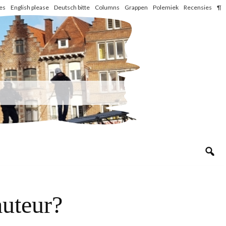
les
English please
Deutsch bitte
Columns
Grappen
Polemiek
Recensies
¶
auteur?