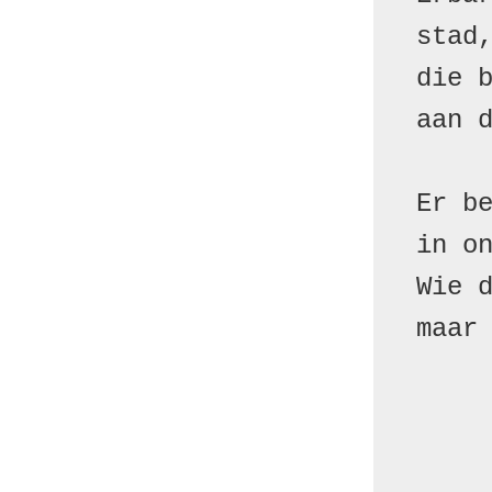
stad,
die b
aan d
Er be
in on
Wie d
maar 