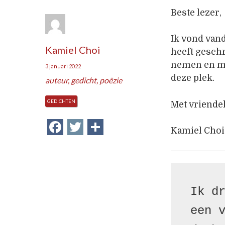
Beste lezer,
Ik vond van
Kamiel Choi
heeft geschr
nemen en mi
3 januari 2022
deze plek.
auteur
,
gedicht
,
poëzie
GEDICHTEN
Met vriendel
Facebook
Twitter
Delen
Kamiel Choi
Ik dr
een v